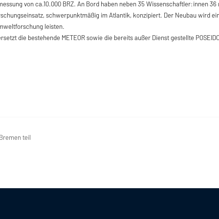
messung von ca.10.000 BRZ. An Bord haben neben 35 Wissenschaftler:innen 36 
Forschungseinsatz, schwerpunktmäßig im Atlantik, konzipiert. Der Neubau wird ein
mweltforschung leisten.
ersetzt die bestehende METEOR sowie die bereits außer Dienst gestellte POSEID
Bremen teil