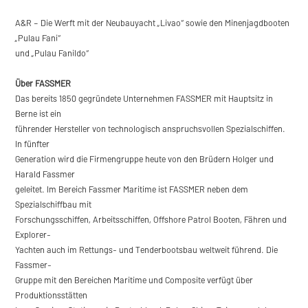
A&R – Die Werft mit der Neubauyacht „Livao“ sowie den Minenjagdbooten
„Pulau Fani“
und „Pulau Fanildo“
Über FASSMER
Das bereits 1850 gegründete Unternehmen FASSMER mit Hauptsitz in
Berne ist ein
führender Hersteller von technologisch anspruchsvollen Spezialschiffen.
In fünfter
Generation wird die Firmengruppe heute von den Brüdern Holger und
Harald Fassmer
geleitet. Im Bereich Fassmer Maritime ist FASSMER neben dem
Spezialschiffbau mit
Forschungsschiffen, Arbeitsschiffen, Offshore Patrol Booten, Fähren und
Explorer-
Yachten auch im Rettungs- und Tenderbootsbau weltweit führend. Die
Fassmer-
Gruppe mit den Bereichen Maritime und Composite verfügt über
Produktionsstätten