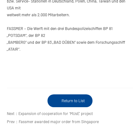
bzw. Service- Stationen in Deutschland, Polen, China, Taiwan und den
USA mit
weltweit mehr als 2.000 Mitarbeitern.
FASSMER – Die Werft mit den drei Bundespolizeischiffen BP 81
„POTSDAM“, der BP 82
„BAMBERG“ und der BP 83 „BAD DÜBEN“ sowie dem Forschungsschiff
„ATAIR“.
Return to List
Next：Expansion of cooperation for ‘MUsE’ project
Prev：Fassmer awarded major order from Singapore