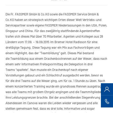
Die Fr. FASSMER GmbH & Co.KG sowie die FASSMER Service GmbH &
Co.KG haben an strategisch wichtigen Orten dieser Welt Vertriebs-und
Servicepartner sowie eigene FASSMER Niederlassungen in den USA, Polen,
Singapur und China. Für das zweijährig stattfindende Agententreffen
trafen sich dieses Mal über 70 Mitarbeiter, Agenten und Kollegen aus 28
Ländern vom 17.09. – 19.09.2015 im Bremer Hotel Radisson für eine
dreitägige Tagung. Diese Tagung war ein Mix aus Fachvorträgen und
einem Highlight, das der "Teambildung“ galt. Dieses Mal bestand
die Teambildung aus einem Drachenbootrennen auf der Weser, dass nach
einem sehr informativen Freitagvormittag die Delegation in drei
Teams "spaltete". Nun musste ein Drachenkopf nach eigener
Vorstellungen gebaut und ein Schlachtruf ausgedacht werden, bevor es
für die drei Teams auf die Weser ging, um für ca. 1 Stunde zu üben. Nach
einem konzertierten Training wurde ein grandioses Rennen ausgetragen,
was alle Teams mit großem Ehrgeiz angingen und die Teammitglieder an
ihre Leistungsgrenzen brachte. Bei der anschließenden Siegerehrung und
Abendessen im Canova waren die Leiden wieder vergessen und alle
stellten gemeinsam fest, dass es drei tolle, informative und sogar