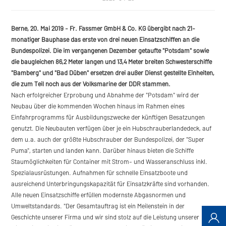
Berne, 20. Mai 2019 -
Fr. Fassmer GmbH & Co. KG übergibt nach 21-
monatiger Bauphase das erste von drei neuen Einsatzschiffen an die
Bundespolizei. Die im vergangenen Dezember getaufte "Potsdam" sowie
die baugleichen 86,2 Meter langen und 13,4 Meter breiten Schwesterschiffe
"Bamberg" und "Bad Düben" ersetzen drei außer Dienst gestellte Einheiten,
die zum Teil noch aus der Volksmarine der DDR stammen.
Nach erfolgreicher Erprobung und Abnahme der "Potsdam" wird der
Neubau über die kommenden Wochen hinaus im Rahmen eines
Einfahrprogramms für Ausbildungszwecke der künftigen Besatzungen
genutzt. Die Neubauten verfügen über je ein Hubschrauberlandedeck, auf
dem u.a. auch der größte Hubschrauber der Bundespolizei, der "Super
Puma", starten und landen kann. Darüber hinaus bieten die Schiffe
Staumöglichkeiten für Container mit Strom- und Wasseranschluss inkl.
Spezialausrüstungen. Aufnahmen für schnelle Einsatzboote und
ausreichend Unterbringungskapazität für Einsatzkräfte sind vorhanden.
Alle neuen Einsatzschiffe erfüllen modernste Abgasnormen und
Umweltstandards. "Der Gesamtauftrag ist ein Meilenstein in der
Geschichte unserer Firma und wir sind stolz auf die Leistung unserer