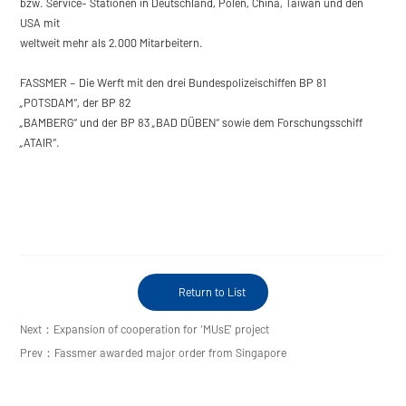
bzw. Service- Stationen in Deutschland, Polen, China, Taiwan und den
USA mit
weltweit mehr als 2.000 Mitarbeitern.
FASSMER – Die Werft mit den drei Bundespolizeischiffen BP 81
„POTSDAM“, der BP 82
„BAMBERG“ und der BP 83 „BAD DÜBEN“ sowie dem Forschungsschiff
„ATAIR“.
Return to List
Next：Expansion of cooperation for ‘MUsE’ project
Prev：Fassmer awarded major order from Singapore