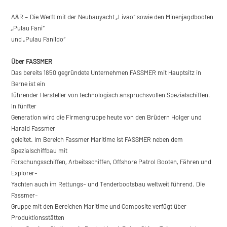
A&R – Die Werft mit der Neubauyacht „Livao“ sowie den Minenjagdbooten
„Pulau Fani“
und „Pulau Fanildo“
Über FASSMER
Das bereits 1850 gegründete Unternehmen FASSMER mit Hauptsitz in
Berne ist ein
führender Hersteller von technologisch anspruchsvollen Spezialschiffen.
In fünfter
Generation wird die Firmengruppe heute von den Brüdern Holger und
Harald Fassmer
geleitet. Im Bereich Fassmer Maritime ist FASSMER neben dem
Spezialschiffbau mit
Forschungsschiffen, Arbeitsschiffen, Offshore Patrol Booten, Fähren und
Explorer-
Yachten auch im Rettungs- und Tenderbootsbau weltweit führend. Die
Fassmer-
Gruppe mit den Bereichen Maritime und Composite verfügt über
Produktionsstätten